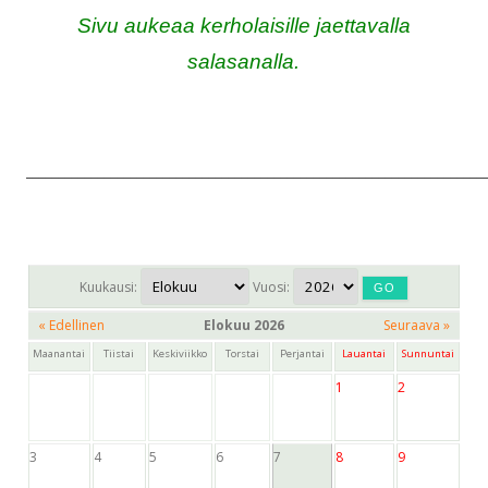
Sivu aukeaa kerholaisille jaettavalla
salasanalla.
______________________________________________________________________
Kuukausi:
Vuosi:
« Edellinen
Elokuu 2026
Seuraava »
Maanantai
Tiistai
Keskiviikko
Torstai
Perjantai
Lauantai
Sunnuntai
1
2
3
4
5
6
7
8
9