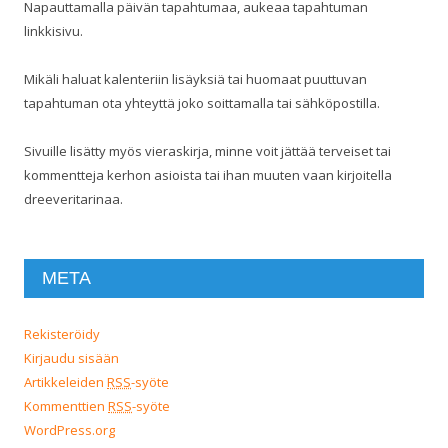
Napauttamalla päivän tapahtumaa, aukeaa tapahtuman
linkkisivu.
Mikäli haluat kalenteriin lisäyksiä tai huomaat puuttuvan
tapahtuman ota yhteyttä joko soittamalla tai sähköpostilla.
Sivuille lisätty myös vieraskirja, minne voit jättää terveiset tai
kommentteja kerhon asioista tai ihan muuten vaan kirjoitella
dreeveritarinaa.
META
Rekisteröidy
Kirjaudu sisään
Artikkeleiden
RSS
-syöte
Kommenttien
RSS
-syöte
WordPress.org